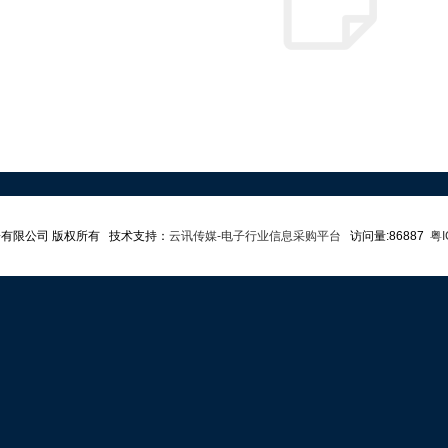
子有限公司 版权所有 技术支持：
云讯传媒-电子行业信息采购平台
访问量:86887
粤I