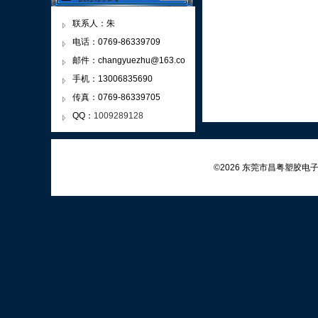
联系人：朱
电话：0769-86339709
邮件：changyuezhu@163.co
m
手机：13006835690
传真：0769-86339705
QQ：
1009289128
©2026 东莞市昌粤塑胶电