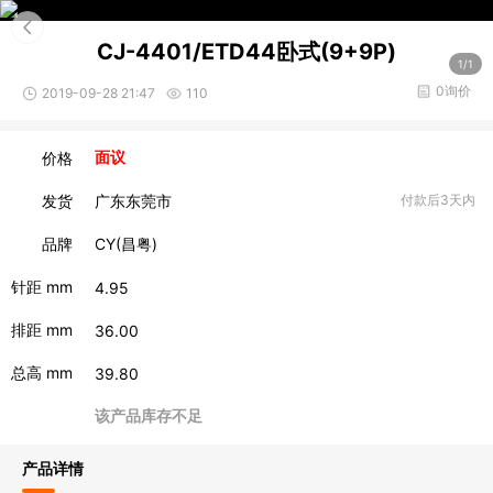
CJ-4401/ETD44卧式(9+9P)
1/1
0询价
2019-09-28 21:47
110
价格
面议
发货
广东东莞市
付款后3天内
品牌
CY(昌粤)
针距 mm
4.95
排距 mm
36.00
总高 mm
39.80
该产品库存不足
产品详情