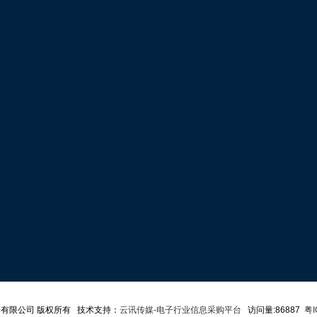
子有限公司 版权所有 技术支持：
云讯传媒-电子行业信息采购平台
访问量:86887
粤I