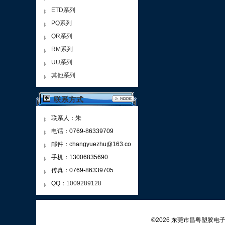
ETD系列
PQ系列
QR系列
RM系列
UU系列
其他系列
联系方式
联系人：朱
电话：0769-86339709
邮件：changyuezhu@163.co
m
手机：13006835690
传真：0769-86339705
QQ：
1009289128
©2026 东莞市昌粤塑胶电